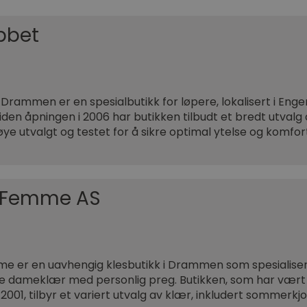
bbet
Drammen er en spesialbutikk for løpere, lokalisert i En
iden åpningen i 2006 har butikken tilbudt et bredt utvalg
øye utvalgt og testet for å sikre optimal ytelse og komfor
 Femme AS
e er en uavhengig klesbutikk i Drammen som spesialise
e dameklær med personlig preg. Butikken, som har vært 
2001, tilbyr et variert utvalg av klær, inkludert sommerkjo