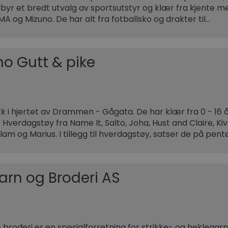
ilbyr et bredt utvalg av sportsutstyr og klær fra kjente 
MA og Mizuno. De har alt fra fotballsko og drakter til…
o Gutt & pike
k i hjertet av Drammen - Gågata. De har klær fra 0 - 16 
 Hverdagstøy fra Name It, Salto, Joha, Hust and Claire, Kiv
llelam og Marius. I tillegg til hverdagstøy, satser de på pen
arn og Broderi AS
& broderi er en spesialforretning for strikke- og heklegarn