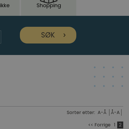
ikke
Shopping
Sorter etter:
A-Å
Å-A
<< Forrige
1
2