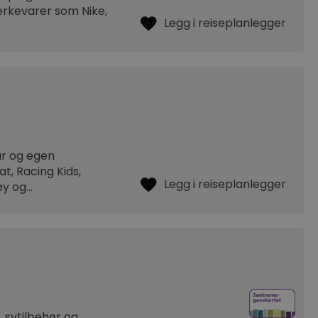
merkevarer som Nike,
år og egen
at, Racing Kids,
tøy og…
, sytilbehør og