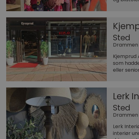
Kjemp
Sted
Drammen
Kjemprud 
som hadde 
eller seni
Lerk I
Sted
Drammen
Lerk Inter
interiør un