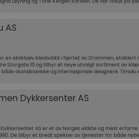
Ingrid Løyning og Tone Klingen Karlsen. De har fokus på pe
u AS
er en eksklusiv klesbutikk i hjertet av Drammen, etablert i
dre Storgate 10 og tilbyr et nøye utvalgt sortiment av klær
ra både skandinaviske og internasjonale designere. Timalu 
en Dykkersenter AS
ykkersenter AS er et av Norges eldste og mest erfarne 
 1990. De tilbyr et bredt spekter av tjenester for både ny