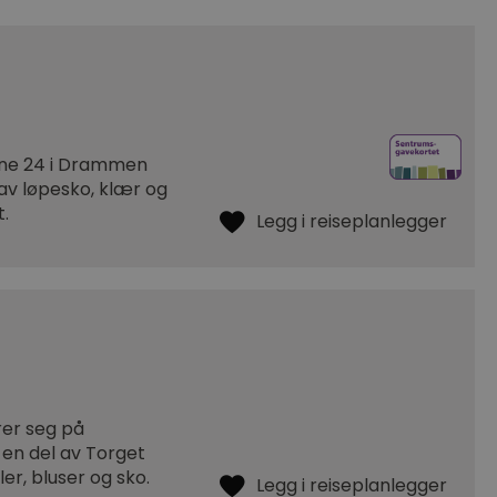
gene 24 i Drammen
 av løpesko, klær og
t.
rer seg på
en del av Torget
ler, bluser og sko.