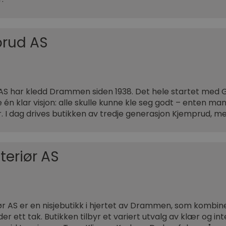
rud AS
AS har kledd Drammen siden 1938. Det hele startet med 
én klar visjon: alle skulle kunne kle seg godt – enten ma
or. I dag drives butikken av tredje generasjon Kjemprud,
nteriør AS
iør AS er en nisjebutikk i hjertet av Drammen, som kombi
der ett tak. Butikken tilbyr et variert utvalg av klær og int