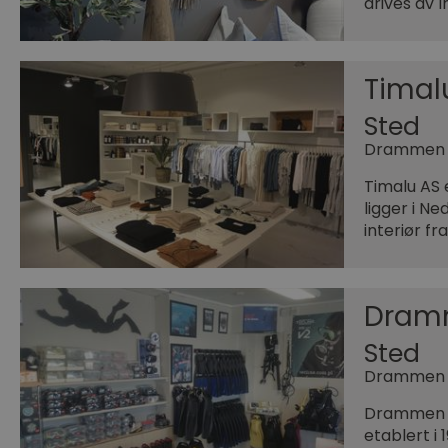
drives av 
Timal
Sted
Drammen
Timalu AS 
ligger i Ne
interiør f
Dramm
Sted
Drammen
Drammen D
etablert i