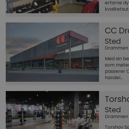
erfarne dy
kvalitetsu
CC D
Sted
Drammen
Med sin b
som møter 
passerer 
handel…
Torsh
Sted
Drammen
Torshov Sp