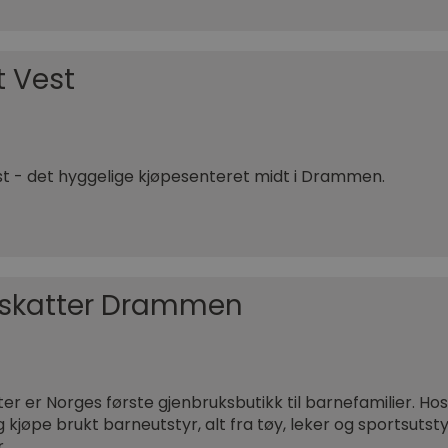
t Vest
t - det hyggelige kjøpesenteret midt i Drammen.
skatter Drammen
er er Norges første gjenbruksbutikk til barnefamilier. H
 kjøpe brukt barneutstyr, alt fra tøy, leker og sportsutst
r.