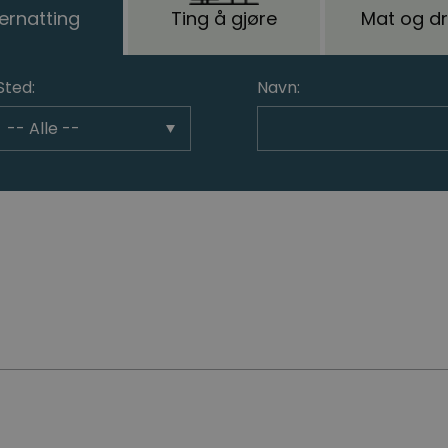
ernatting
Ting å gjøre
Mat og dr
Sted:
Navn: