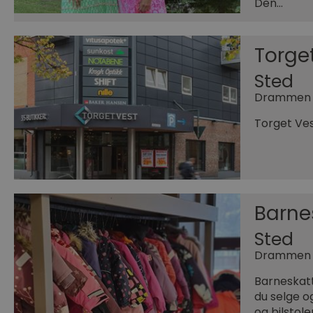
Den…
Torge
Sted
Drammen
Torget Ves
Barne
Sted
Drammen
Barneskatt
du selge og
og bilstole