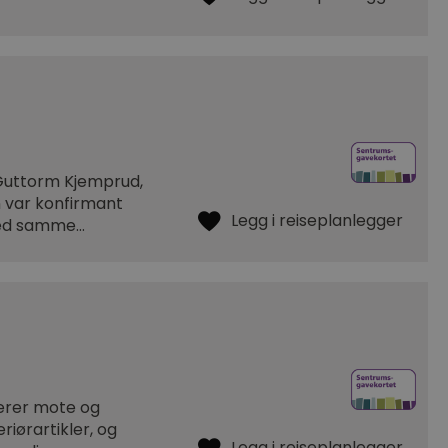
Guttorm Kjemprud,
n var konfirmant
 med samme…
nerer mote og
eriørartikler, og