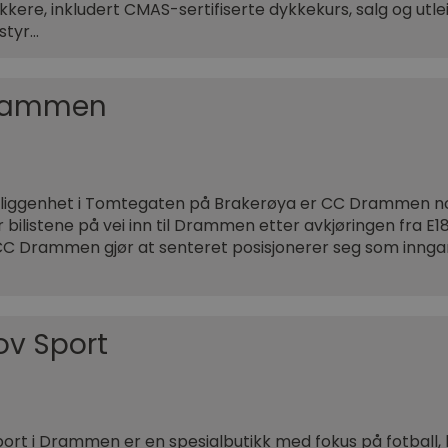
kkere, inkludert CMAS-sertifiserte dykkekurs, salg og utle
tstyr…
rammen
eliggenhet i Tomtegaten på Brakerøya er CC Drammen no
bilistene på vei inn til Drammen etter avkjøringen fra E1
CC Drammen gjør at senteret posisjonerer seg som innga
ov Sport
ort i Drammen er en spesialbutikk med fokus på fotball, 