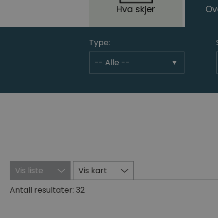
Hva skjer
Ov
Type:
Vis liste
Vis kart
Antall resultater:
32