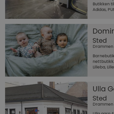
Butikken t
Adidas, PU
Domin
Sted
Drammen
Barnebutik
nettbutikk.
Lilleba, Li
Ulla G
Sted
Drammen
Ulla garn 