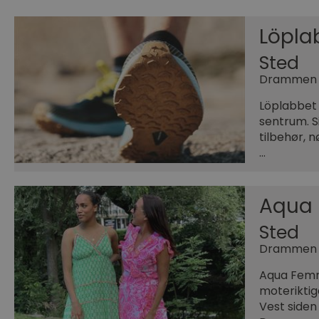
Löpla
Sted
Drammen
Löplabbet 
sentrum. S
tilbehør, n
…
Aqua
Sted
Drammen
Aqua Femm
moteriktig
Vest siden 