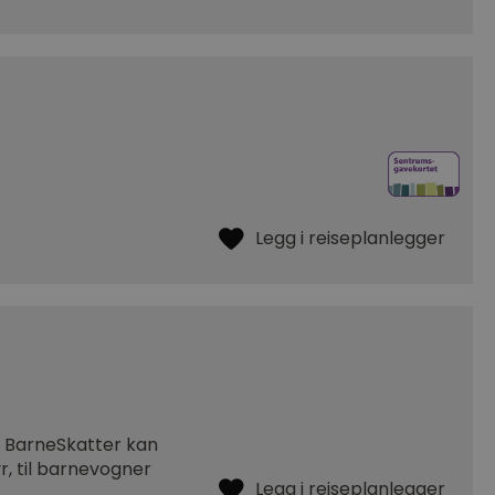
os BarneSkatter kan
yr, til barnevogner