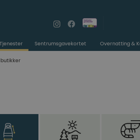
Tjenester
Sentrumsgavekortet
Overnatting & 
sbutikker