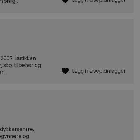
rsonlig…
 2007. Butikken
, sko, tilbehør og
er…
dykkersentre,
begynnere og