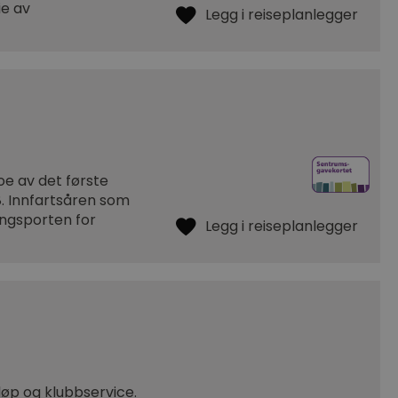
ie av
e av det første
8. Innfartsåren som
ngsporten for
løp og klubbservice.