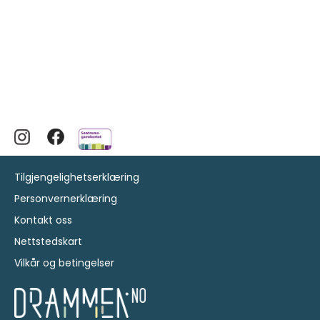
Tilgjengelighetserklæring
Personvernerklæring
Kontakt oss
Nettstedskart
Vilkår og betingelser