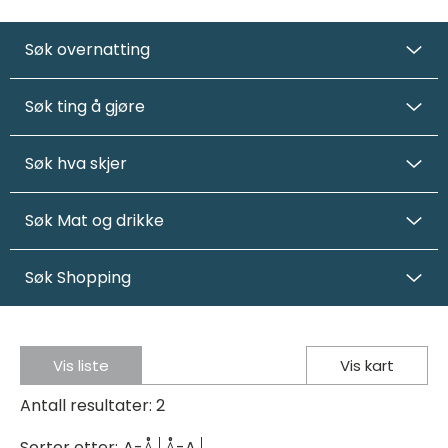
Søk overnatting
Søk ting å gjøre
Søk hva skjer
Søk Mat og drikke
Søk Shopping
Vis liste
Vis kart
Antall resultater:
2
Sorter etter:
A-Å
Å-A