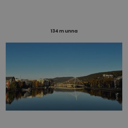
Velkommen til Papirbredden og kulturkvartalet i
Drammen! En hovedattraksjon er…
134 m unna
Ypsilon