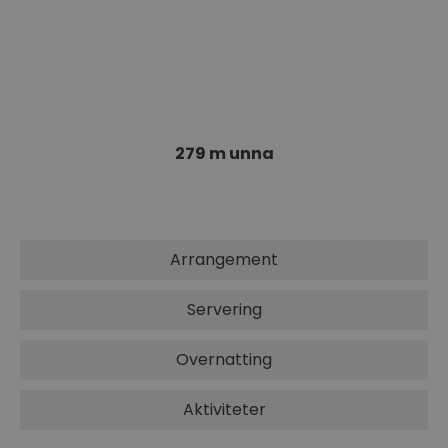
Kunstsmed Marcus Mars
Fra studioet på Union Brygge lager kunstneren
Marcus Mars vakker kunst av stål.…
279 m unna
Arrangement
Servering
Overnatting
Aktiviteter