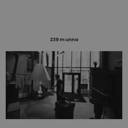
Buskerud Kunstsenter er et regionalt
kunstsenter. Med et rikholdig utstillingsprogram
i…
239 m unna