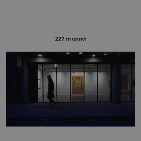
227 m unna
Buskerud Kunstsenter