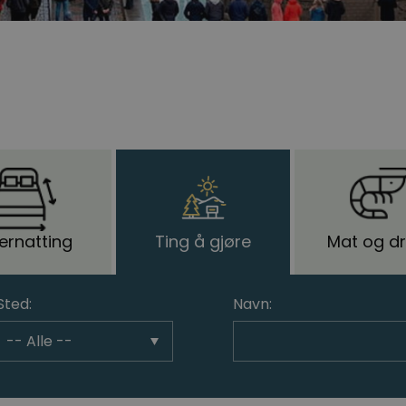
ernatting
Ting å gjøre
Mat og dr
Sted:
Navn: