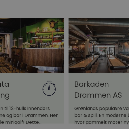
ata
Barkaden
ng
Drammen AS
til 12-hulls innendørs
Grønlands populære va
ne og bar i Drammen. Her
bar & spill. En moderne 
ille minigolf! Dette…
hvor gammelt møter ny