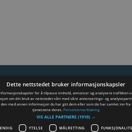
Dette nettstedet bruker informasjonskapsler
rnerklæring
Kontakt oss
Nettstedskart
Vilkår og beting
informasjonskapsler for å tilpasse innhold, annonser og analysere trafikken vå
sjon om din bruk av nettstedet vårt med våre annonserings- og analysepar
den med annen informasjon du har gitt dem eller som de har samlet inn fra 
tjenestene deres.
Personvernerklæring
VIS ALLE PARTNERE
(1910) →
VENDIG
YTELSE
MÅLRETTING
FUNKSJONALIT