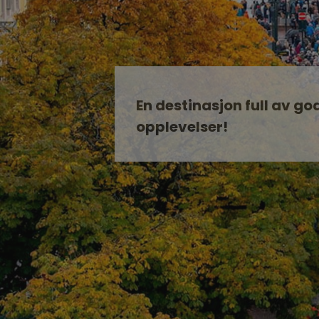
En destinasjon full av go
opplevelser!