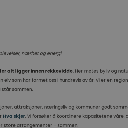
plevelser, nærhet og energi.
r alt ligger innen rekkevidde.
Her møtes byliv og natur
 elv som har formet oss i hundrevis av år. Vi er en reg
vi står sammen.
tusjoner, attraksjoner, næringsliv og kommuner godt samme
er
Hva skjer
. Vi forsøker å koordinere kapasitetene våre, d
aper store arrangementer – sammen.