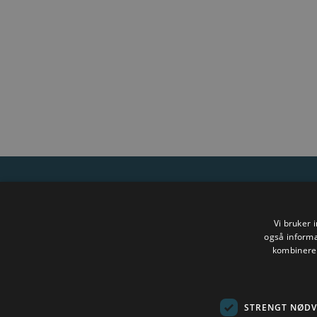
Tilgjengelighetserklæring
Personve
Vi bruker 
også informa
kombinere 
STRENGT NØD