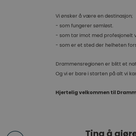
Vi ønsker å være en destinasjon;
- som fungerer sømløst.
- som tar imot med profesjonelt 
- som er et sted der helheten for
Drammensregionen er blitt et natur
Og vi er bare i starten på alt vi kan
Hjertelig velkommen til Dram
Ting å gjør