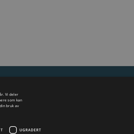
elser
r. Vi deler
tnere som kan
din bruk av
ET
UGRADERT