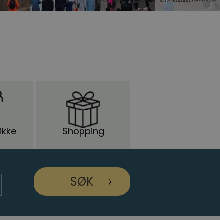
© Drammen kommune
ikke
Shopping