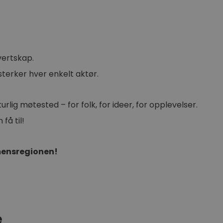
vertskap.
sterker hver enkelt aktør.
lig møtested – for folk, for ideer, for opplevelser.
 få til!
mensregionen!
e