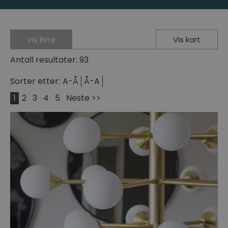
Vis liste
Vis kart
Antall resultater:
93
Sorter etter:
A-Å
Å-A
1
2
3
4
5
Neste >>