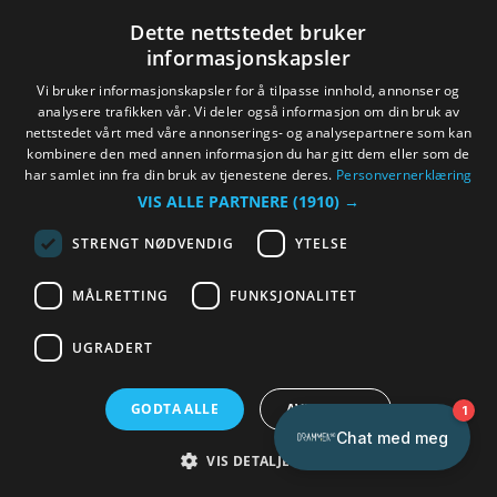
Dette nettstedet bruker
Følg oss på Instagram
informasjonskapsler
Vi bruker informasjonskapsler for å tilpasse innhold, annonser og
analysere trafikken vår. Vi deler også informasjon om din bruk av
nettstedet vårt med våre annonserings- og analysepartnere som kan
kombinere den med annen informasjon du har gitt dem eller som de
har samlet inn fra din bruk av tjenestene deres.
Personvernerklæring
VIS ALLE PARTNERE
(1910) →
STRENGT NØDVENDIG
YTELSE
MÅLRETTING
FUNKSJONALITET
UGRADERT
Tilgjengelighetserklæring
Personvernerklæring
GODTA ALLE
AVVIS ALLE
Kontakt oss
Nettstedskart
VIS DETALJER
Vilkår og betingelser