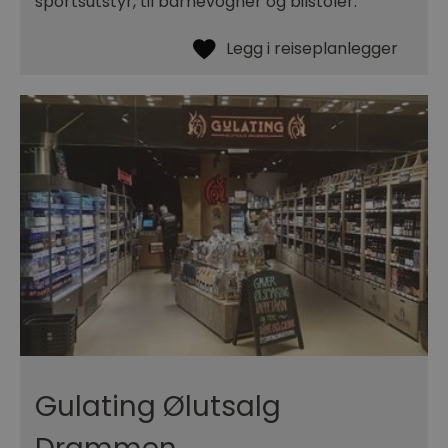
sportsutstyr, til barnevogner og bilstoler.
Gulating Ølutsalg