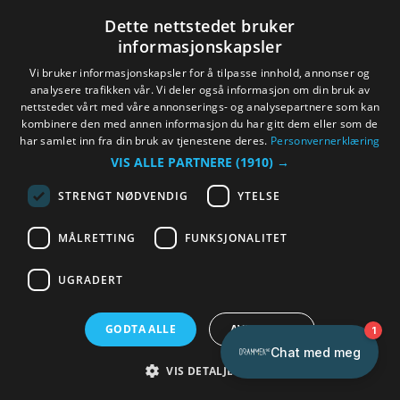
Dette nettstedet bruker
informasjonskapsler
Tilgjengelighetserklæring
Vi bruker informasjonskapsler for å tilpasse innhold, annonser og
analysere trafikken vår. Vi deler også informasjon om din bruk av
Personvernerklæring
nettstedet vårt med våre annonserings- og analysepartnere som kan
Kontakt oss
kombinere den med annen informasjon du har gitt dem eller som de
har samlet inn fra din bruk av tjenestene deres.
Personvernerklæring
Nettstedskart
VIS ALLE PARTNERE
(1910) →
Vilkår og betingelser
STRENGT NØDVENDIG
YTELSE
MÅLRETTING
FUNKSJONALITET
UGRADERT
© Byen Vår Drammen/Destinasjon Drammen 2026.
Copyright
GODTA ALLE
AVVIS ALLE
VIS DETALJER