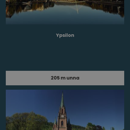
Ypsilon
205 m unna