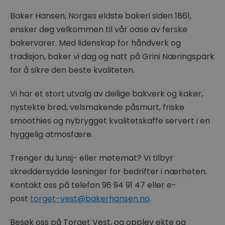
Baker Hansen, Norges eldste bakeri siden 1861,
ønsker deg velkommen til vår oase av ferske
bakervarer. Med lidenskap for håndverk og
tradisjon, baker vi dag og natt på Grini Næringspark
for å sikre den beste kvaliteten.
Vi har et stort utvalg av deilige bakverk og kaker,
nystekte brød, velsmakende påsmurt, friske
smoothies og nybrygget kvalitetskaffe servert i en
hyggelig atmosfære.
Trenger du lunsj- eller møtemat? Vi tilbyr
skreddersydde løsninger for bedrifter i nærheten.
Kontakt oss på telefon 96 94 91 47 eller e-
post
torget-vest@bakerhansen.no
.
Besøk oss på Torget Vest, og opplev ekte og