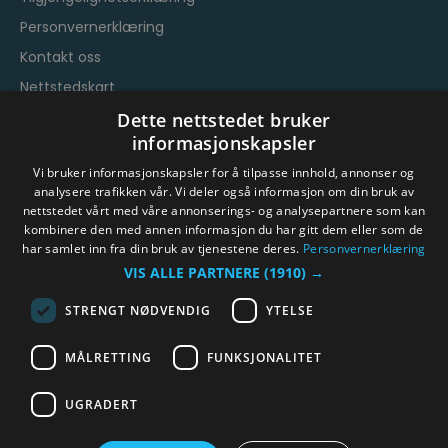
Personvernerklæring
Kontakt oss
Nettstedskart
Vilkår og betingelser
Dette nettstedet bruker
informasjonskapsler
Vi bruker informasjonskapsler for å tilpasse innhold, annonser og
analysere trafikken vår. Vi deler også informasjon om din bruk av
nettstedet vårt med våre annonserings- og analysepartnere som kan
kombinere den med annen informasjon du har gitt dem eller som de
har samlet inn fra din bruk av tjenestene deres.
Personvernerklæring
© Byen Vår Drammen/Destinasjon Drammen 2026.
VIS ALLE PARTNERE
(1910) →
Copyright
STRENGT NØDVENDIG
YTELSE
MÅLRETTING
FUNKSJONALITET
UGRADERT