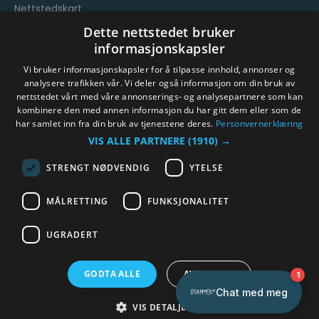
Nettstedskart
Vilkår og betingelser
Dette nettstedet bruker
informasjonskapsler
Vi bruker informasjonskapsler for å tilpasse innhold, annonser og
analysere trafikken vår. Vi deler også informasjon om din bruk av
nettstedet vårt med våre annonserings- og analysepartnere som kan
kombinere den med annen informasjon du har gitt dem eller som de
har samlet inn fra din bruk av tjenestene deres.
Personvernerklæring
© Byen Vår Drammen/Destinasjon Drammen 2026.
VIS ALLE PARTNERE
(1910) →
Copyright
STRENGT NØDVENDIG
YTELSE
MÅLRETTING
FUNKSJONALITET
UGRADERT
GODTA ALLE
AVVIS ALLE
VIS DETALJER