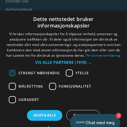
Kontakt oss
Nettstedskart
Vilkår og betingelser
Dette nettstedet bruker
informasjonskapsler
Vi bruker informasjonskapsler for å tilpasse innhold, annonser og
analysere trafikken vår. Vi deler også informasjon om din bruk av
nettstedet vårt med våre annonserings- og analysepartnere som kan
kombinere den med annen informasjon du har gitt dem eller som de
har samlet inn fra din bruk av tjenestene deres.
Personvernerklæring
© Byen Vår Drammen/Destinasjon Drammen 2026.
VIS ALLE PARTNERE
(1910) →
Copyright
STRENGT NØDVENDIG
YTELSE
MÅLRETTING
FUNKSJONALITET
UGRADERT
GODTA ALLE
AVVIS ALLE