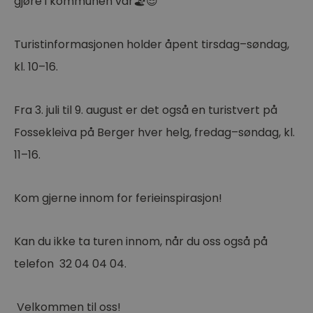
gjøre i kommunen vår🏖️😎
Turistinformasjonen holder åpent tirsdag–søndag,
kl. 10–16.
Fra 3. juli til 9. august er det også en turistvert på
Fossekleiva på Berger hver helg, fredag–søndag, kl.
11–16.
Kom gjerne innom for ferieinspirasjon!
Kan du ikke ta turen innom, når du oss også på
telefon 32 04 04 04.
Velkommen til oss!