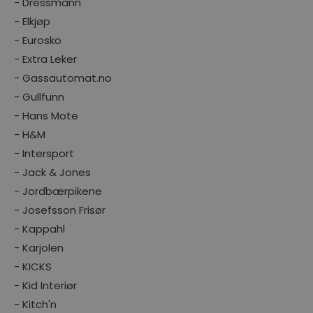
- Dressmann
- Elkjøp
- Eurosko
- Extra Leker
- Gassautomat.no
- Gullfunn
- Hans Mote
- H&M
- Intersport
- Jack & Jones
- Jordbærpikene
- Josefsson Frisør
- Kappahl
- Karjolen
- KICKS
- Kid Interiør
- Kitch'n