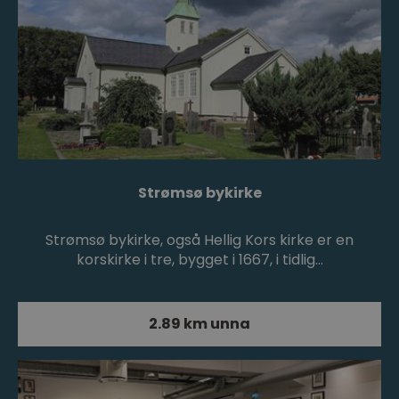
Strømsø bykirke
Strømsø bykirke, også Hellig Kors kirke er en
korskirke i tre, bygget i 1667, i tidlig…
2.89 km unna