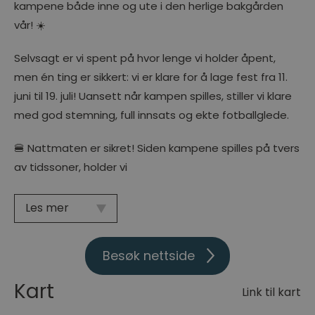
kampene både inne og ute i den herlige bakgården
vår! ☀️
Selvsagt er vi spent på hvor lenge vi holder åpent,
men én ting er sikkert: vi er klare for å lage fest fra 11.
juni til 19. juli! Uansett når kampen spilles, stiller vi klare
med god stemning, full innsats og ekte fotballglede.
🍔 Nattmaten er sikret! Siden kampene spilles på tvers
av tidssoner, holder vi
Les mer
Besøk nettside
Kart
Link til kart