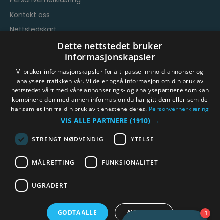
Personvernerklæring
Kontakt oss
Nettstedskart
Vilkår og betingelser
Dette nettstedet bruker
informasjonskapsler
Vi bruker informasjonskapsler for å tilpasse innhold, annonser og
analysere trafikken vår. Vi deler også informasjon om din bruk av
nettstedet vårt med våre annonserings- og analysepartnere som kan
kombinere den med annen informasjon du har gitt dem eller som de
har samlet inn fra din bruk av tjenestene deres.
Personvernerklæring
© Byen Vår Drammen/Destinasjon Drammen 2026.
VIS ALLE PARTNERE
(1910) →
Copyright
STRENGT NØDVENDIG
YTELSE
MÅLRETTING
FUNKSJONALITET
UGRADERT
GODTA ALLE
AVVIS ALLE