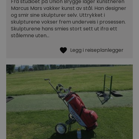
Fra studioet på Union Brygge lager kunstneren
Marcus Mars vakker kunst av stål. Han designer
og smir sine skulpturer selv. Uttrykket i
skulpturene vokser frem underveis i prosessen.
Skulpturene hans smies stort sett ut ifra ett
stålemne uten…