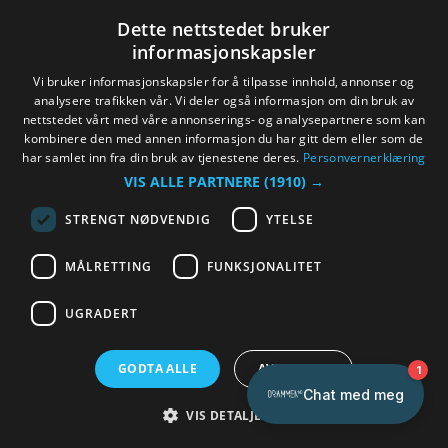
Dette nettstedet bruker
informasjonskapsler
Vi bruker informasjonskapsler for å tilpasse innhold, annonser og
analysere trafikken vår. Vi deler også informasjon om din bruk av
nettstedet vårt med våre annonserings- og analysepartnere som kan
kombinere den med annen informasjon du har gitt dem eller som de
har samlet inn fra din bruk av tjenestene deres.
Personvernerklæring
VIS ALLE PARTNERE
(1910) →
Akebakker
STRENGT NØDVENDIG
YTELSE
Sted
MÅLRETTING
FUNKSJONALITET
Drammen
Drammen har mange fine akebakker som er
UGRADERT
perfekt for en fin vinterdag. Ta med familien,
mat og kos dere ute!
GODTA ALLE
AVVIS ALLE
VIS DETALJER