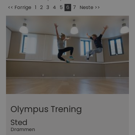
<< Forrige
1
2
3
4
5
6
7
Neste >>
Olympus Trening
Sted
Drammen