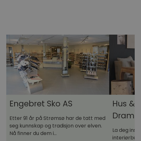
Engebret Sko AS
Hus & 
Dramm
Etter 91 år på Strømsø har de tatt med
seg kunnskap og tradisjon over elven.
La deg insp
Nå finner du dem i…
interiørbut