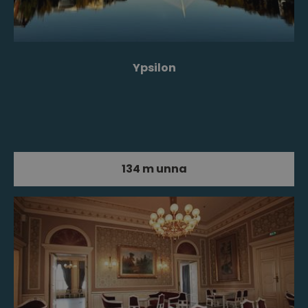
Ypsilon
134 m unna