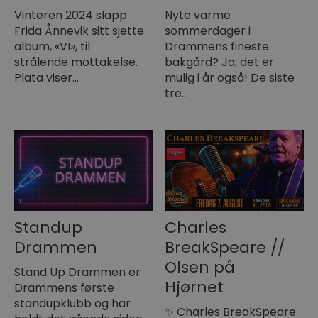
Vinteren 2024 slapp
Nyte varme
Frida Ånnevik sitt sjette
sommerdager i
album, «VI», til
Drammens fineste
strålende mottakelse.
bakgård? Ja, det er
Plata viser…
mulig i år også! De siste
tre…
Standup
Charles
Drammen
BreakSpeare //
Olsen på
Stand Up Drammen er
Hjørnet
Drammens første
standupklubb og har
✨ Charles BreakSpeare