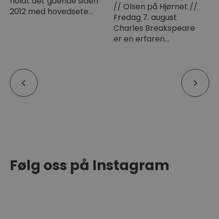
holdt det gående siden
// Olsen på Hjørnet //
2012 med hovedsete…
Fredag 7. august
Charles Breakspeare
er en erfaren…
Følg oss på Instagram