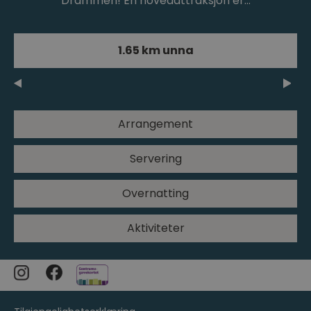
Drammen! En hovedattraksjon er…
1.65 km unna
Arrangement
Servering
Overnatting
Aktiviteter