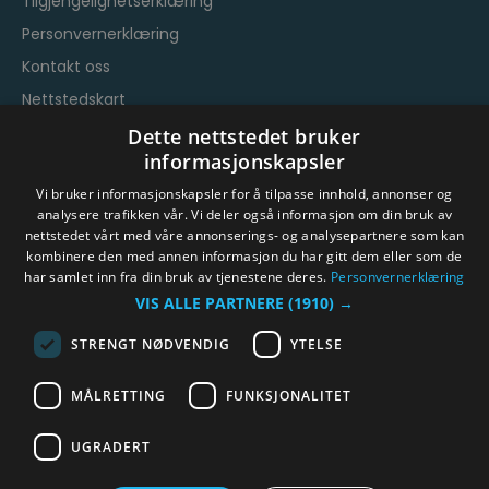
Tilgjengelighetserklæring
Personvernerklæring
Kontakt oss
Nettstedskart
Vilkår og betingelser
Dette nettstedet bruker
informasjonskapsler
Vi bruker informasjonskapsler for å tilpasse innhold, annonser og
analysere trafikken vår. Vi deler også informasjon om din bruk av
nettstedet vårt med våre annonserings- og analysepartnere som kan
kombinere den med annen informasjon du har gitt dem eller som de
har samlet inn fra din bruk av tjenestene deres.
Personvernerklæring
© Byen Vår Drammen/Destinasjon Drammen 2026.
VIS ALLE PARTNERE
(1910) →
Copyright
STRENGT NØDVENDIG
YTELSE
MÅLRETTING
FUNKSJONALITET
UGRADERT