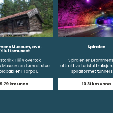
ens Museum, avd.
Spiralen
Friluftsmuseet
istorikk I 1914 overtok
Spiralen er Drammen
Museum en tømret stue
attraktive turistattraksjon
oldbakken i Torpo i…
spiralformet tunnel
9.79 km unna
10.31 km unna