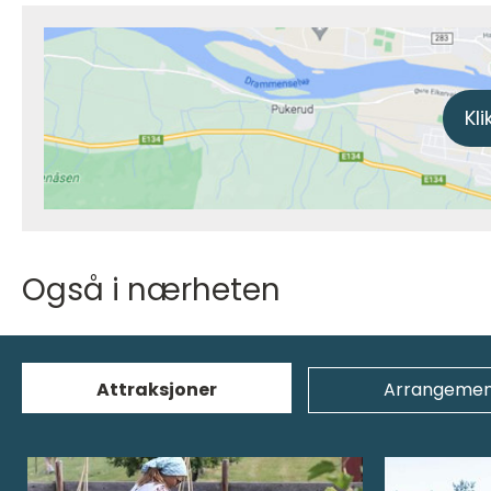
Kli
Også i nærheten
Attraksjoner
Arrangemen