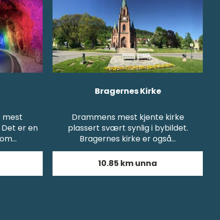
Bragernes Kirke
s mest
Drammens mest kjente kirke
. Det er en
plassert svært synlig i bybildet.
 som…
Bragernes kirke er også…
10.85 km unna