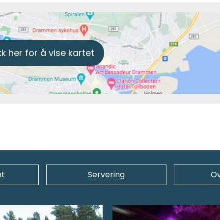
kk her for å vise kartet
t
Servering
Ov