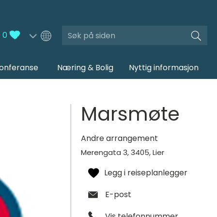
Søk
0
Konferanse
Næring & Bolig
Nyttig informasjon
Marsmøte
Andre arrangement
Merengata 3
,
3405
,
Lier
E-post
Vis telefonnummer