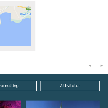
ernatting
Aktiviteter