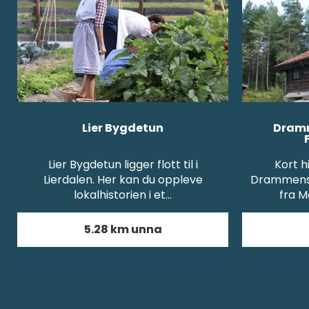
Lier Bygdetun
Dramm
Lier Bygdetun ligger flott til i
Kort h
Lierdalen. Her kan du oppleve
Drammens 
lokalhistorien i et…
fra M
5.28 km unna