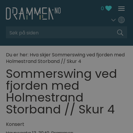
0
Søk
Du er her:
Hva skjer
Sommerswing ved fjorden med
Holmestrand Storband // Skur 4
Sommerswing ved
fjorden med
Holmestrand
Storband // Skur 4
Konsert
Havnegata 13
,
3040
,
Drammen