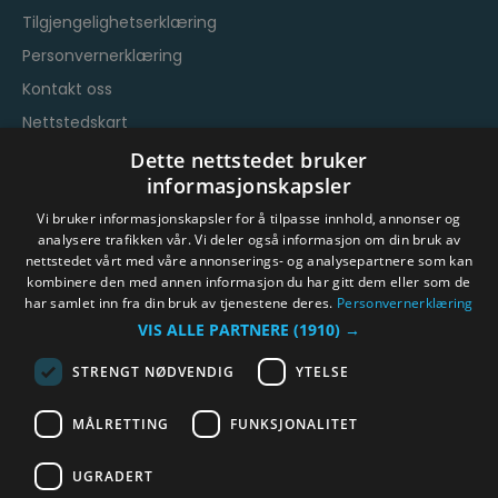
Tilgjengelighetserklæring
Personvernerklæring
Kontakt oss
Nettstedskart
Vilkår og betingelser
Dette nettstedet bruker
informasjonskapsler
Vi bruker informasjonskapsler for å tilpasse innhold, annonser og
analysere trafikken vår. Vi deler også informasjon om din bruk av
nettstedet vårt med våre annonserings- og analysepartnere som kan
kombinere den med annen informasjon du har gitt dem eller som de
har samlet inn fra din bruk av tjenestene deres.
Personvernerklæring
© Byen Vår Drammen/Destinasjon Drammen 2026.
VIS ALLE PARTNERE
(1910) →
Copyright
STRENGT NØDVENDIG
YTELSE
MÅLRETTING
FUNKSJONALITET
UGRADERT