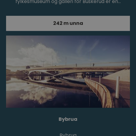
fylkesmuseum og galleri for Buskerud er en…
242 m unna
Bybrua
Bybrua