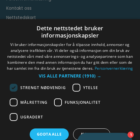
Kontakt oss
Nettstedskart
Vilkår og betingelser
Dette nettstedet bruker
informasjonskapsler
Vi bruker informasjonskapsler for å tilpasse innhold, annonser og
analysere trafikken vår. Vi deler også informasjon om din bruk av
nettstedet vårt med våre annonserings- og analysepartnere som kan
kombinere den med annen informasjon du har gitt dem eller som de
har samlet inn fra din bruk av tjenestene deres.
Personvernerklæring
© Byen Vår Drammen/Destinasjon Drammen 2026.
VIS ALLE PARTNERE
(1910) →
Copyright
STRENGT NØDVENDIG
YTELSE
MÅLRETTING
FUNKSJONALITET
UGRADERT
GODTA ALLE
AVVIS ALLE