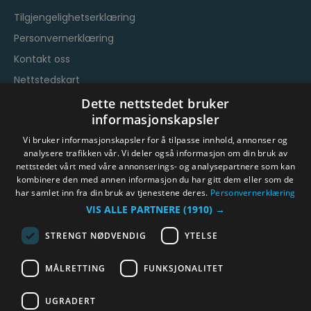
Tilgjengelighetserklæring
Personvernerklæring
Kontakt oss
Nettstedskart
Vilkår og betingelser
Dette nettstedet bruker
informasjonskapsler
Vi bruker informasjonskapsler for å tilpasse innhold, annonser og
analysere trafikken vår. Vi deler også informasjon om din bruk av
nettstedet vårt med våre annonserings- og analysepartnere som kan
kombinere den med annen informasjon du har gitt dem eller som de
har samlet inn fra din bruk av tjenestene deres.
Personvernerklæring
© Byen Vår Drammen/Destinasjon Drammen 2026.
VIS ALLE PARTNERE
(1910) →
Copyright
STRENGT NØDVENDIG
YTELSE
MÅLRETTING
FUNKSJONALITET
UGRADERT