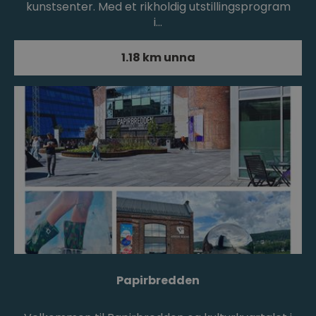
kunstsenter. Med et rikholdig utstillingsprogram
i…
1.18 km unna
Papirbredden