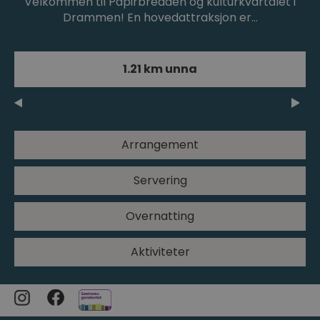
Velkommen til Papirbredden og kulturkvartalet i
Drammen! En hovedattraksjon er…
1.21 km unna
Arrangement
Servering
Overnatting
Aktiviteter