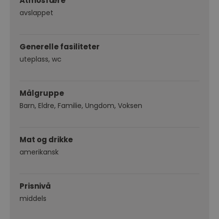
Atmosfære
avslappet
Generelle fasiliteter
uteplass
wc
Målgruppe
Barn
Eldre
Familie
Ungdom
Voksen
Mat og drikke
amerikansk
Prisnivå
middels