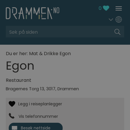
0
Søk
Du er her:
Mat & Drikke
Egon
Egon
Restaurant
Bragernes Torg 13
,
3017
,
Drammen
Vis telefonnummer
Besøk nettside