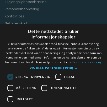
Tilgjengelighetserklæring
Personvernerklæring
Kontakt oss
Nettstedskart
Vilkår og betingelser
Dette nettstedet bruker
informasjonskapsler
Vi bruker informasjonskapsler for å tilpasse innhold, annonser og
analysere trafikken vår. Vi deler også informasjon om din bruk av
nettstedet vårt med våre annonserings- og analysepartnere som kan
kombinere den med annen informasjon du har gitt dem eller som de
har samlet inn fra din bruk av tjenestene deres.
Personvernerklæring
© Byen Vår Drammen/Destinasjon Drammen 2026.
VIS ALLE PARTNERE
(1910) →
Copyright
STRENGT NØDVENDIG
YTELSE
MÅLRETTING
FUNKSJONALITET
UGRADERT