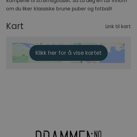
kampene til Strømsgodset. Så ta deg en tur innom
om du liker klassiske brune puber og fotball!
Kart
Link til kart
Klikk her for å vise kartet