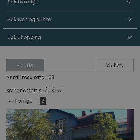
Søk hva skjer
Søk Mat og drikke
Søk Shopping
Vis liste
Vis kart
Antall resultater:
33
Sorter etter:
A-Å
Å-A
<< Forrige
1
2