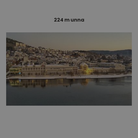
224 m unna
Aass Bryggeri
Vi i Drammen er veldig stolte av vårt egne