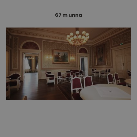
67 m unna
Børsen Festlokaler - tidl. Drammens børs
Børsens festlokaler er en historisk bygning som
ble innviet i 1871 som det største…