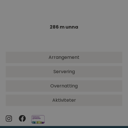
Bybrua
Bybrua binder Drammen sammen – bokstavelig
talt. Bybrua fra 1936 ble revet…
286 m unna
Arrangement
Servering
Overnatting
Aktiviteter