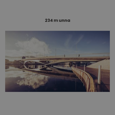
Bryggeri! Aass Bryggeri ble grunnlagt i 1834…
234 m unna
Bybrua