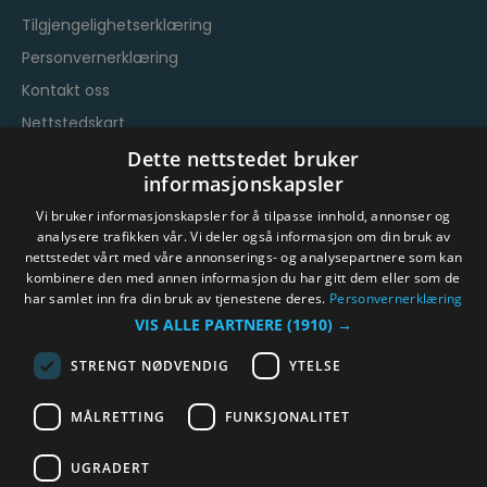
Tilgjengelighetserklæring
Personvernerklæring
Kontakt oss
Nettstedskart
Vilkår og betingelser
Dette nettstedet bruker
informasjonskapsler
Vi bruker informasjonskapsler for å tilpasse innhold, annonser og
analysere trafikken vår. Vi deler også informasjon om din bruk av
nettstedet vårt med våre annonserings- og analysepartnere som kan
kombinere den med annen informasjon du har gitt dem eller som de
har samlet inn fra din bruk av tjenestene deres.
Personvernerklæring
© Byen Vår Drammen/Destinasjon Drammen 2026.
VIS ALLE PARTNERE
(1910) →
Copyright
STRENGT NØDVENDIG
YTELSE
MÅLRETTING
FUNKSJONALITET
UGRADERT