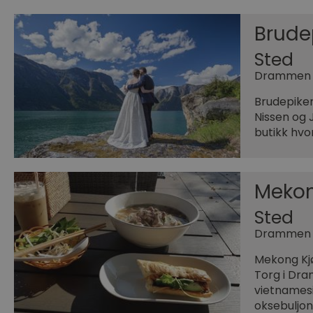
Brude
Sted
Drammen
Brudepiken
Nissen og 
butikk hvo
Mekon
Sted
Drammen
Mekong Kjø
Torg i Dra
vietnamesi
oksebuljo