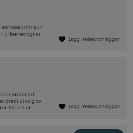
os BarneSkatter kan
yr, til barnevogner
erer en variert
et bredt utvalg av
rer. Stedet er…