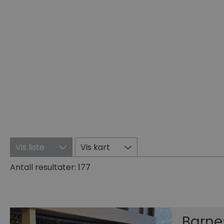
Vis liste
Vis kart
Antall resultater:
177
Barne