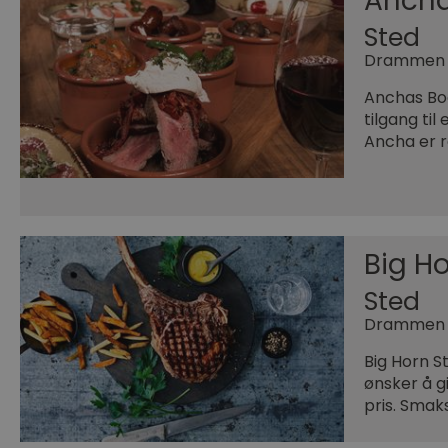
Anch
Sted
Drammen
Anchas Bod
tilgang til
Ancha er 
Big H
Sted
Drammen
Big Horn S
ønsker å g
pris. Smak