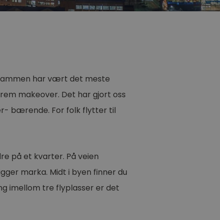
. Drammen har vært det meste
kstrem makeover. Det har gjort oss
- bærende. For folk flytter til
e på et kvarter. På veien
gger marka. Midt i byen finner du
ng imellom tre flyplasser er det