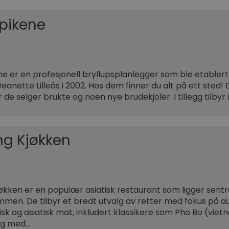
pikene
e er en profesjonell bryllupsplanlegger som ble etablert 
Jeanette Lilleås i 2002. Hos dem finner du alt på ett sted!
r de selger brukte og noen nye brudekjoler. I tillegg tilby
g Kjøkken
kken er en populær asiatisk restaurant som ligger sentr
mmen. De tilbyr et bredt utvalg av retter med fokus på a
sk og asiatisk mat, inkludert klassikere som Pho Bo (viet
ng med…