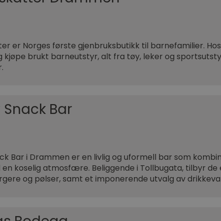
er er Norges første gjenbruksbutikk til barnefamilier. H
 kjøpe brukt barneutstyr, alt fra tøy, leker og sportsutst
r.
y Snack Bar
ck Bar i Drammen er en livlig og uformell bar som kombin
n koselig atmosfære. Beliggende i Tollbugata, tilbyr de 
rgere og pølser, samt et imponerende utvalg av drikkeva