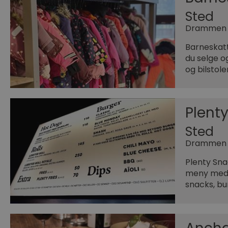
Sted
Drammen
Barneskatt
du selge og
og bilstole
Plent
Sted
Drammen
Plenty Sna
meny med e
snacks, bu