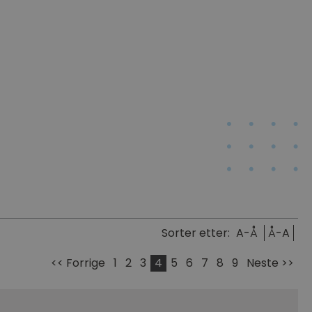
Sorter etter:
A-Å
Å-A
<< Forrige
1
2
3
4
5
6
7
8
9
Neste >>