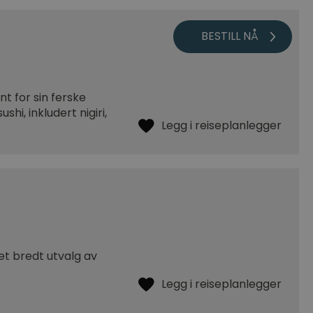
t for sin ferske
hi, inkludert nigiri,
t bredt utvalg av