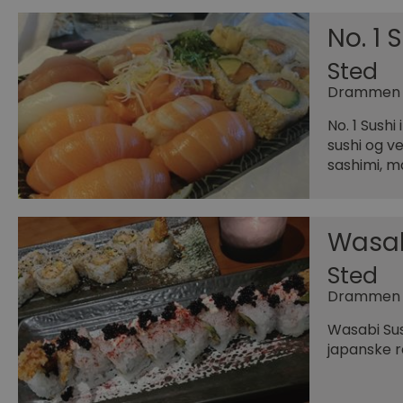
No. 1 
Sted
Drammen
No. 1 Sush
sushi og ve
sashimi, m
Wasab
Sted
Drammen
Wasabi Sus
japanske re