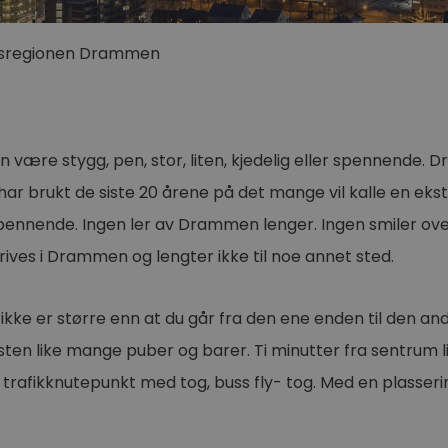
regionen
Drammen
n være stygg, pen, stor, liten, kjedelig eller spennende
n har brukt de siste 20 årene på det mange vil kalle en e
spennende. Ingen ler av Drammen lenger. Ingen smiler over
rives i Drammen og lengter ikke til noe annet sted.
ke er større enn at du går fra den ene enden til den andr
ten like mange puber og barer. Ti minutter fra sentrum li
 trafikknutepunkt med tog, buss fly- tog. Med en plasseri