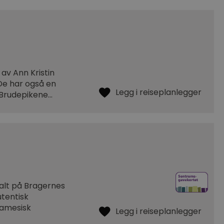
av Ann Kristin
 De har også en
r Brudepikene…
alt på Bragernes
utentisk
namesisk