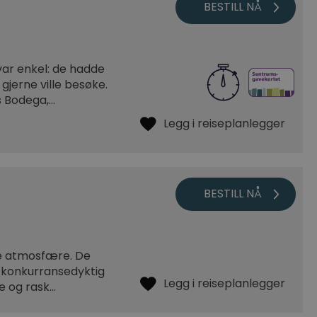
var enkel: de hadde
 gjerne ville besøke.
 Bodega,…
ge atmosfære. De
en konkurransedyktig
ce og rask…