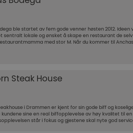
as Bodega
ega ble startet av fem gode venner høsten 2012. Ideen 
 et sentralt lokale og ønsket å skape en restaurant de selv
restaurantmamma med stor M. Når du kommer til Anchas
orn Steak House
teakhouse i Drammen er kjent for sin gode biff og koseli
i kundene sine en real biffopplevelse av høy kvalitet til 
sopplevelsen står i fokus og gjestene skal nyte god servi