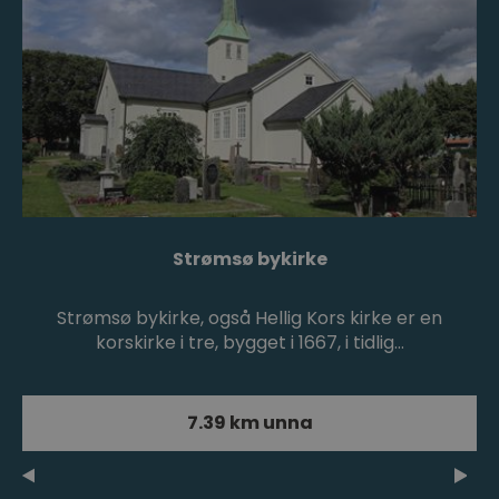
Strømsø bykirke
Strømsø bykirke, også Hellig Kors kirke er en
korskirke i tre, bygget i 1667, i tidlig…
7.39 km unna