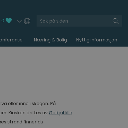
Søk
0
Konferanse
Næring & Bolig
Nyttig informasjon
a eller inne i skogen. På
rum. Kiosken driftes av
God jul lille
nes strand finner du