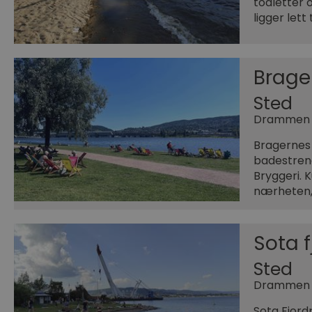
toaletter 
ligger let
Brage
Sted
Drammen
Bragernes 
badestrend
Bryggeri. K
nærheten
Sota 
Sted
Drammen
Sota Fjord