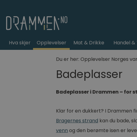
Hva skjer
Opplevelser
Mat & Drikke
Handel & 
Du er her:
Opplevelser
Norges va
Badeplasser
Badeplasser i Drammen – for s
Klar for en dukkert? I Drammen fi
Bragernes strand
kan du bade, sla
venn
og den berømte isen er leve