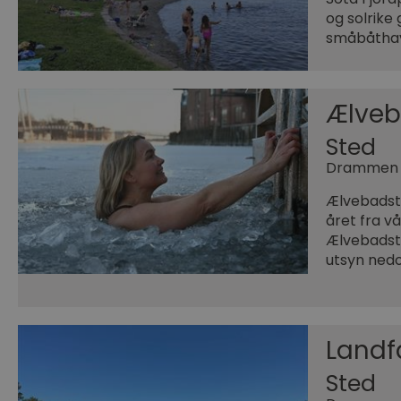
og solrike
småbåthavn
Ælve
Sted
Drammen
Ælvebadst
året fra v
Ælvebadstua
utsyn ned
Landfa
Sted