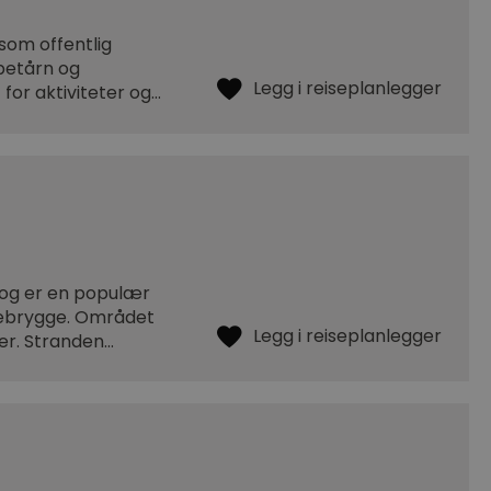
som offentlig
petårn og
 for aktiviteter og…
 og er en populær
debrygge. Området
lier. Stranden…