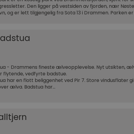
 gressletter. Den ligger på vestsiden av fjorden, nær Nøs
, og er lett tilgjengelig fra Sota 13 i Drammen. Parken e
badstua
ua - Drammens fineste ælveopplevelse. Nyt utsikten, æ
år flytende, vedfyrte badstue.
 har en flott beliggenhet ved Pir 7. Store vindusflater gi
over ælva. Badstua har…
lltjern