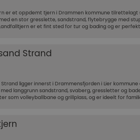
ern er et oppdemt tjern i Drammen kommune tilrettelagt 
ed en stor gresslette, sandstrand, flytebrygge med stu
Landfalltjern er et fint sted for tur og bading og er perfekt
sand Strand
Strand ligger innerst i Drammensfjorden i Lier kommune
 med langgrunn sandstrand, svaberg, gressletter og ba
eter som volleyballbane og grillplass, og er ideelt for fami
jern