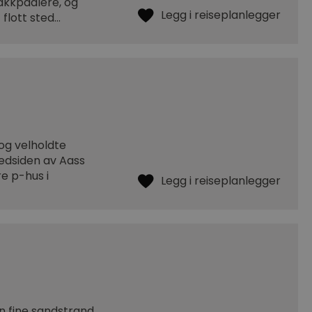
jakkpadlere, og
 flott sted…
og velholdte
nedsiden av Aass
re p-hus i
in fine sandstrand