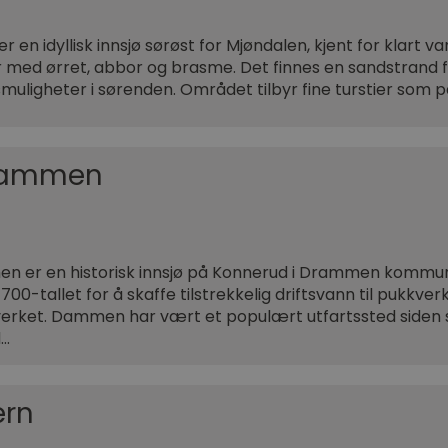
r en idyllisk innsjø sørøst for Mjøndalen, kjent for klart v
 med ørret, abbor og brasme. Det finnes en sandstrand 
muligheter i sørenden. Området tilbyr fine turstier som 
dammen
n er en historisk innsjø på Konnerud i Drammen kommun
700-tallet for å skaffe tilstrekkelig driftsvann til pukkve
erket. Dammen har vært et populært utfartssted siden s
d…
ern