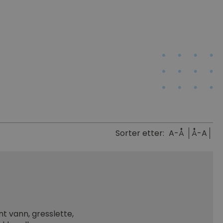
Sorter etter:
A-Å
Å-A
t vann, gresslette,