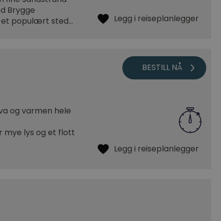
ted Brygge
r et populært sted…
lva og varmen hele
r mye lys og et flott