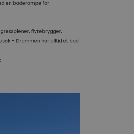
 med en baderampe for
t gressplener, flytebrygger,
 besøk – Drammen har alltid et bad
R