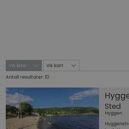
Vis liste
Vis kart
Antall resultater:
10
Hygg
Sted
Hyggen
Hyggenstra