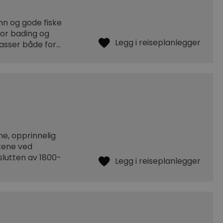
ann og gode fiske
for bading og
passer både for…
e, opprinnelig
rkene ved
lutten av 1800-