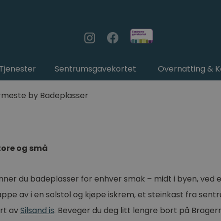
Tjenester
Sentrumsgavekortet
Overnatting & 
rmeste by
Badeplasser
tore og små
nner du badeplasser for enhver smak – midt i byen, ved elv
ppe av i en solstol og kjøpe iskrem, et steinkast fra sent
rt av
Silsand is
. Beveger du deg litt lengre bort på Brager