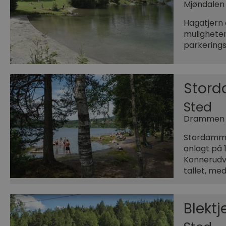
Mjøndalen
Hagatjern e
muligheter
parkerings
Stor
Sted
Drammen
Stordamme
anlagt på 1
Konnerudv
tallet, me
Blektj