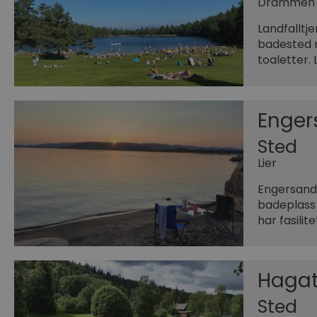
Drammen
Landfalltj
badested m
toaletter. 
Enger
Sted
Lier
Engersand 
badeplass
har fasilit
Hagat
Sted