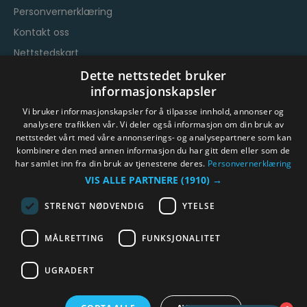
Personvernerklæring
Kontakt oss
Nettstedskart
Vilkår og betingelser
Dette nettstedet bruker
informasjonskapsler
Vi bruker informasjonskapsler for å tilpasse innhold, annonser og
analysere trafikken vår. Vi deler også informasjon om din bruk av
nettstedet vårt med våre annonserings- og analysepartnere som kan
kombinere den med annen informasjon du har gitt dem eller som de
har samlet inn fra din bruk av tjenestene deres.
Personvernerklæring
© Byen Vår Drammen/Destinasjon Drammen 2026.
VIS ALLE PARTNERE
(1910) →
Copyright
STRENGT NØDVENDIG
YTELSE
MÅLRETTING
FUNKSJONALITET
UGRADERT