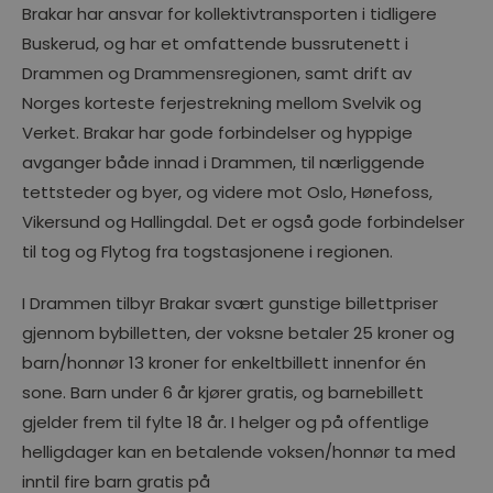
Brakar har ansvar for kollektivtransporten i tidligere
Buskerud, og har et omfattende bussrutenett i
Drammen og Drammensregionen, samt drift av
Norges korteste ferjestrekning mellom Svelvik og
Verket. Brakar har gode forbindelser og hyppige
avganger både innad i Drammen, til nærliggende
tettsteder og byer, og videre mot Oslo, Hønefoss,
Vikersund og Hallingdal. Det er også gode forbindelser
til tog og Flytog fra togstasjonene i regionen.
I Drammen tilbyr Brakar svært gunstige billettpriser
gjennom bybilletten, der voksne betaler 25 kroner og
barn/honnør 13 kroner for enkeltbillett innenfor én
sone. Barn under 6 år kjører gratis, og barnebillett
gjelder frem til fylte 18 år. I helger og på offentlige
helligdager kan en betalende voksen/honnør ta med
inntil fire barn gratis på