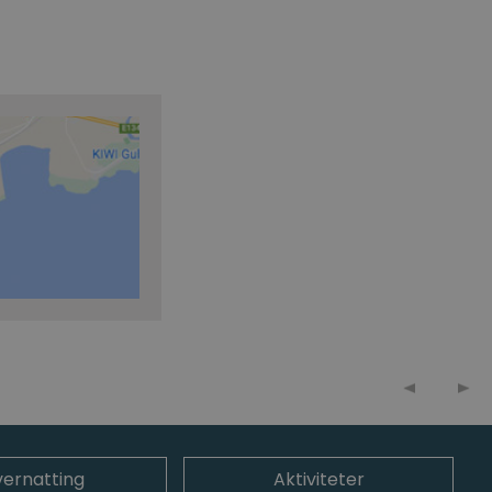
ernatting
Aktiviteter