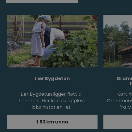
Lier Bygdetun
Dramm
Lier Bygdetun ligger flott til i
Kort h
Lierdalen. Her kan du oppleve
Drammens 
lokalhistorien i et…
fra M
1.53 km unna