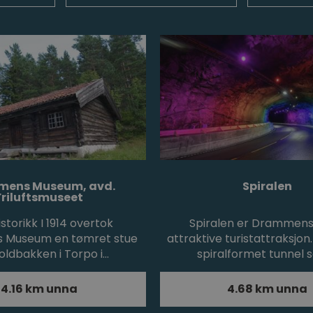
ens Museum, avd.
Spiralen
Friluftsmuseet
istorikk I 1914 overtok
Spiralen er Drammen
Museum en tømret stue
attraktive turistattraksjon
oldbakken i Torpo i…
spiralformet tunnel
4.16 km unna
4.68 km unna