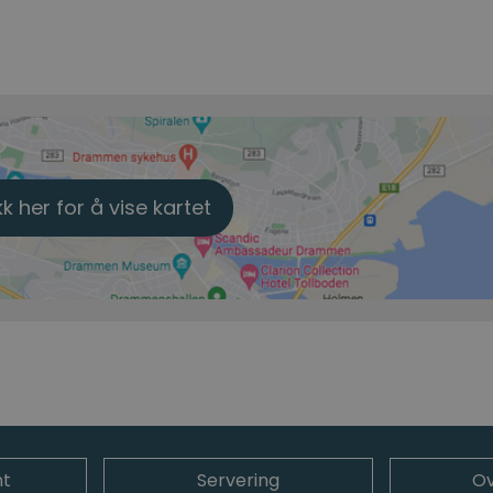
kk her for å vise kartet
t
Servering
Ov