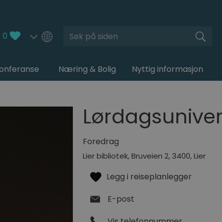
Søk
0
Konferanse
Næring & Bolig
Nyttig informasjon
Lørdagsuniver
Foredrag
Lier bibliotek, Bruveien 2
,
3400
,
Lier
E-post
Vis telefonnummer