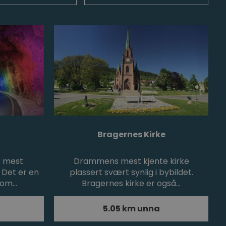
Bragernes Kirke
s mest
Drammens mest kjente kirke
. Det er en
plassert svært synlig i bybildet.
 som…
Bragernes kirke er også…
5.05 km unna