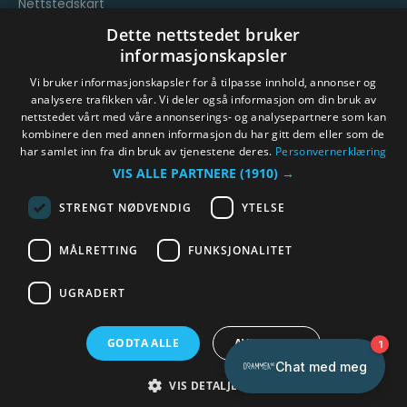
Nettstedskart
Vilkår og betingelser
Dette nettstedet bruker
informasjonskapsler
Vi bruker informasjonskapsler for å tilpasse innhold, annonser og
analysere trafikken vår. Vi deler også informasjon om din bruk av
nettstedet vårt med våre annonserings- og analysepartnere som kan
kombinere den med annen informasjon du har gitt dem eller som de
har samlet inn fra din bruk av tjenestene deres.
Personvernerklæring
© Byen Vår Drammen/Destinasjon Drammen 2026.
VIS ALLE PARTNERE
(1910) →
Copyright
STRENGT NØDVENDIG
YTELSE
MÅLRETTING
FUNKSJONALITET
UGRADERT
GODTA ALLE
AVVIS ALLE
VIS DETALJER